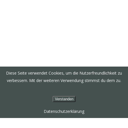
Tradition
„Wer das Alte bewahrt, kann Neues erschaffen“
Diese Seite verwendet Cookies, um die Nutzerfreundlichkeit zu
verbessern. Mit der weiteren Verwendung stimmst du dem zu.
Josefi-Kapelle | Josefi-Verein
Verstanden
Datenschutzerklärung
Warum wird heutzutage noch eine Kapelle
gebaut? Ganz einfach: wie zu Großvaters Zeiten